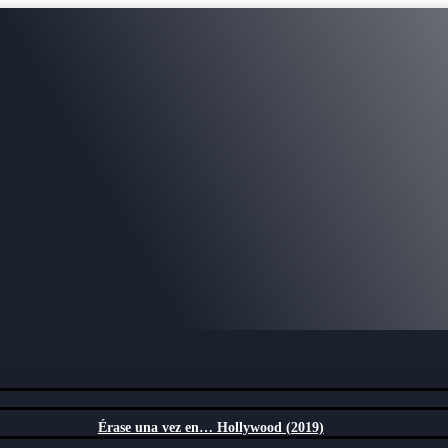
Érase una vez en… Hollywood (2019)