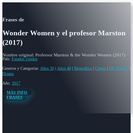
Frases de
Wonder Women y el profesor Marston
(2017)
Nombre original: Professor Marston & the Wonder Women (2017)
País:
Estados Unidos
Generos y Categorías:
Años 30
|
Años 40
|
Biográfica
|
Cómic
|
DC Comics
|
Drama
Año:
2017
MÁS INFO
FRASES