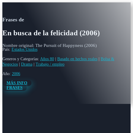
Frases de
En busca de la felicidad (2006)
Nombre original: The Pursuit of Happyness (2006)
País:
Estados Unidos
Generos y Categorías:
Años 80
|
Basado en hechos reales
|
Bolsa &
Negocios
|
Drama
|
Trabajo / empleo
Año:
2006
MÁS INFO
FRASES