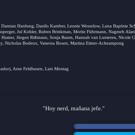
 Damian Hardung, Danilo Kamber, Leonie Wesselow, Luna Baptiste Scha
Reinsperger, Jul Kohler, Ruben Brinkman, Moritz Führmann, Nagmeh Alaei
esa Hamer, Jürgen Rißmann, Sonja Baum, Hannah van Lunteren, Nicole 
ky, Nicholas Bodeux, Vanessa Bosen, Martina Eitner-Acheampong
eador), Arne Feldhusen, Lars Montag
"Hoy nerd, mañana jefe."