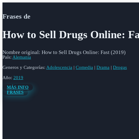
Frases de
How to Sell Drugs Online: Fa
Nombre original: How to Sell Drugs Online: Fast (2019)
País:
Alemania
Generos y Categorías:
Adolescencia
|
Comedia
|
Drama
|
Drogas
Año:
2019
MÁS INFO
FRASES