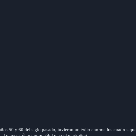
 años 50 y 60 del siglo pasado, tuvieron un éxito enorme los cuadros qu
 al parecer, él era muy hábil para el marketing.