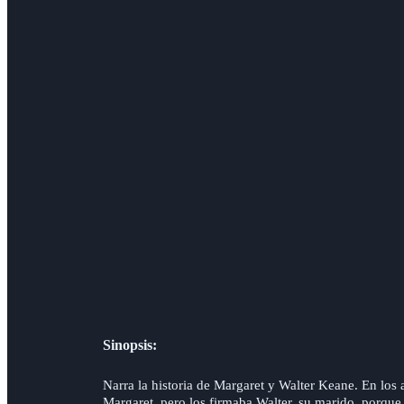
Sinopsis:
Narra la historia de Margaret y Walter Keane. En los
Margaret, pero los firmaba Walter, su marido, porque,