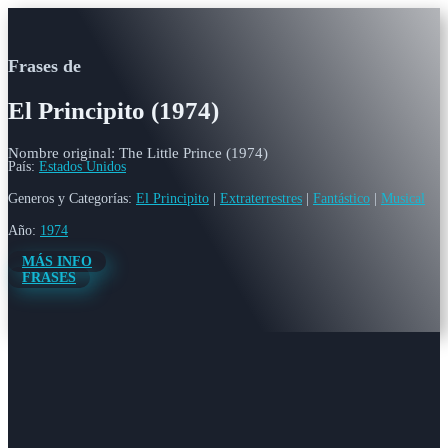
Frases de
El Principito (1974)
Nombre original: The Little Prince (1974)
País:
Estados Unidos
Generos y Categorías:
El Principito
|
Extraterrestres
|
Fantástico
|
Musical
Año:
1974
MÁS INFO
FRASES