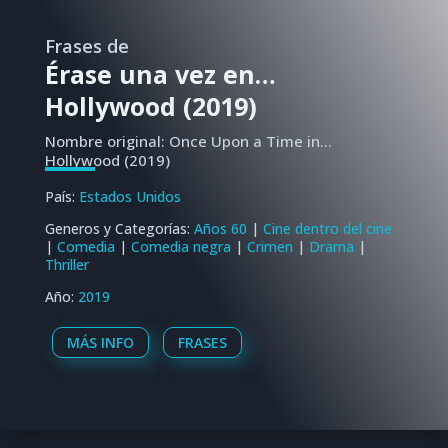
Frases de
Érase una vez en…
Hollywood (2019)
Nombre original: Once Upon a Time in...
Hollywood (2019)
País:
Estados Unidos
Generos y Categorías:
Años 60
|
Cine dentro del cine
|
Comedia
|
Comedia negra
|
Crimen
|
Drama
|
Thriller
Año:
2019
MÁS INFO
FRASES