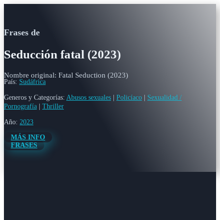
Frases de
Seducción fatal (2023)
Nombre original: Fatal Seduction (2023)
País:
Sudáfrica
Generos y Categorías:
Abusos sexuales
|
Policíaco
|
Sexualidad /
Pornografía
|
Thriller
Año:
2023
MÁS INFO
FRASES