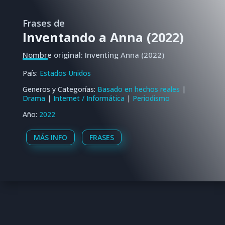
Frases de
Inventando a Anna (2022)
Nombre original: Inventing Anna (2022)
País:
Estados Unidos
Generos y Categorías:
Basado en hechos reales
|
Drama
|
Internet / Informática
|
Periodismo
Año:
2022
MÁS INFO
FRASES