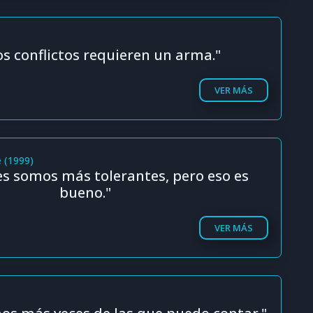
s conflictos requieren un arma."
VER MÁS
 (1999)
s somos más tolerantes, pero eso es
bueno."
VER MÁS