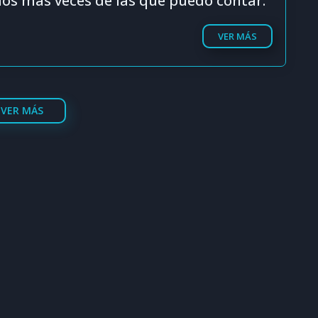
s más veces de las que puedo contar."
VER MÁS
VER MÁS