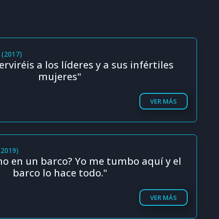
a (2017)
rviréis a los líderes y a sus infértiles
mujeres"
VER MÁS
(2019)
ho en un barco? Yo me tumbo aquí y el
barco lo hace todo."
VER MÁS