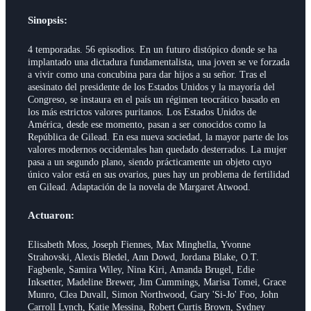
Sinopsis:
4 temporadas. 56 episodios. En un futuro distópico donde se ha
implantado una dictadura fundamentalista, una joven se ve forzada
a vivir como una concubina para dar hijos a su señor. Tras el
asesinato del presidente de los Estados Unidos y la mayoría del
Congreso, se instaura en el país un régimen teocrático basado en
los más estrictos valores puritanos. Los Estados Unidos de
América, desde ese momento, pasan a ser conocidos como la
República de Gilead. En esa nueva sociedad, la mayor parte de los
valores modernos occidentales han quedado desterrados. La mujer
pasa a un segundo plano, siendo prácticamente un objeto cuyo
único valor está en sus ovarios, pues hay un problema de fertilidad
en Gilead. Adaptación de la novela de Margaret Atwood.
Actuaron:
Elisabeth Moss, Joseph Fiennes, Max Minghella, Yvonne
Strahovski, Alexis Bledel, Ann Dowd, Jordana Blake, O.T.
Fagbenle, Samira Wiley, Nina Kiri, Amanda Brugel, Edie
Inksetter, Madeline Brewer, Jim Cummings, Marisa Tomei, Grace
Munro, Clea Duvall, Simon Northwood, Gary 'Si-Jo' Foo, John
Carroll Lynch, Katie Messina, Robert Curtis Brown, Sydney