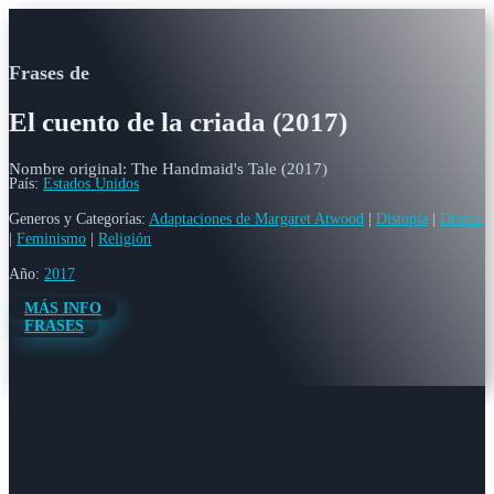
Frases de
El cuento de la criada (2017)
Nombre original: The Handmaid's Tale (2017)
País:
Estados Unidos
Generos y Categorías:
Adaptaciones de Margaret Atwood
|
Distopía
|
Drama
|
Feminismo
|
Religión
Año:
2017
MÁS INFO
FRASES