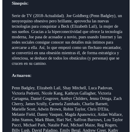
Sinopsis:
Serie de TV (2018-Actualidad). Joe Goldberg (Penn Badgley), un
neoyorquino obsesivo pero brillante, aprovecha las nuevas
tecnologías para conquistar a Beck (Elizabeth Lail), la mujer de
sus sueños. Gracias a la hiperconectividad que ofrece la tecnología
moderna, Joe pasa de acosador a novio, pues usando Internet y las
redes sociales consigue conocer sus detalles más íntimos para
acercarse a ella. Así, lo que empezó como un flechazo encantador,
se convertirá en una obsesión mientras él, de forma estratégica y
silenciosa, se deshace de todos los obstáculos (y personas) que se
crucen en su camino.
Actuaron:
Penn Badgley, Elizabeth Lail, Shay Mitchell, Luca Padovan,
Victoria Pedretti, Nicole Kang, Kathryn Gallagher, Victoria
Cartagena, Daniel Cosgrove, Ambyr Childers, Jenna Ortega, Zach
Cherry, James Scully, Carmela Zumbado, Charlie Barnett,
Marielle Scott, Adwin Brown, Robin Taylor, Chris D'Elia,
Melanie Field, Danny Vasquez, Magda Apanowicz, Aidan Wallace,
John Stamos, Mark Blum, Hari Nef, Saffron Burrows, Lou Taylor
Pucci, Michael Park, Natalie Paul, Michael Maize, Reg Rogers,
Billy Lush, David Paladino, Emily Bergl, Andrew Creer, Kathy