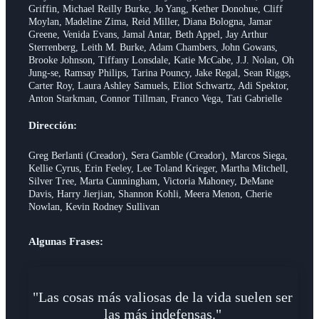
Griffin, Michael Reilly Burke, Jo Yang, Kether Donohue, Cliff
Moylan, Madeline Zima, Reid Miller, Diana Bologna, Jamar
Greene, Venida Evans, Jamal Antar, Beth Appel, Jay Arthur
Sterrenberg, Leith M. Burke, Adam Chambers, John Gowans,
Brooke Johnson, Tiffany Lonsdale, Katie McCabe, J.J. Nolan, Oh
Jung-se, Ramsay Philips, Tarina Pouncy, Jake Regal, Sean Riggs,
Carter Roy, Laura Ashley Samuels, Eliot Schwartz, Adi Spektor,
Anton Starkman, Connor Tillman, Franco Vega, Tati Gabrielle
Dirección:
Greg Berlanti (Creador), Sera Gamble (Creador), Marcos Siega,
Kellie Cyrus, Erin Feeley, Lee Toland Krieger, Martha Mitchell,
Silver Tree, Marta Cunningham, Victoria Mahoney, DeMane
Davis, Harry Jierjian, Shannon Kohli, Meera Menon, Cherie
Nowlan, Kevin Rodney Sullivan
Algunas Frases:
"Las cosas más valiosas de la vida suelen ser
las más indefensas."