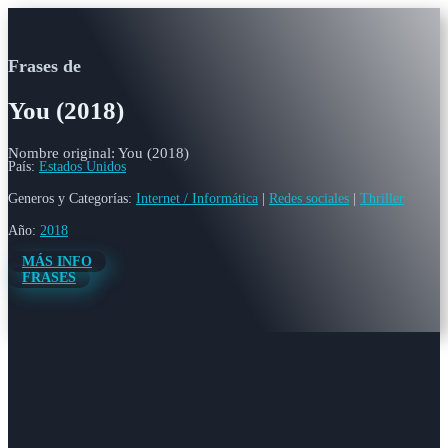
Frases de
You (2018)
Nombre original: You (2018)
País:
Estados Unidos
Generos y Categorías:
Internet / Informática
|
Redes sociales
|
Thriller
Año:
2018
MÁS INFO
FRASES