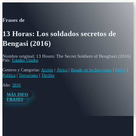
Frases de
13 Horas: Los soldados secretos de
Bengasi (2016)
Nombre original: 13 Hours: The Secret Soldiers of Benghazi (2016)
País:
Estados Unidos
Generos y Categorías:
Acción
|
África
|
Basado en hechos reales
|
Bélico
|
Política
|
Terrorismo
|
Thriller
Año:
2016
MÁS INFO
FRASES