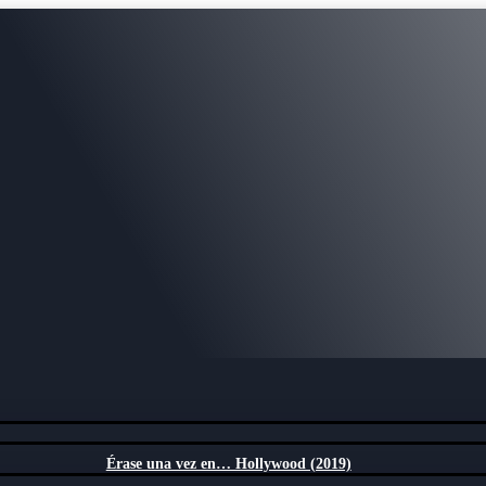
Érase una vez en… Hollywood (2019)