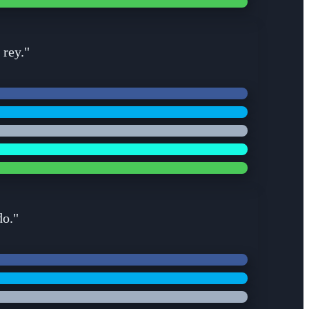
 rey."
do."