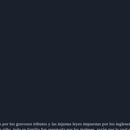
por los gravosos tributos y las injustas leyes impuestas por los inglese
iño, toda su familia fue asesinada por los ingleses, razón por la cual se