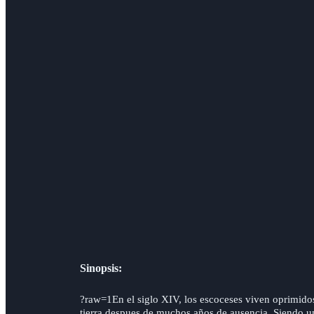
Sinopsis:
?raw=1En el siglo XIV, los escoceses viven oprimidos 
tierra despues de muchos años de ausencia. Siendo un n