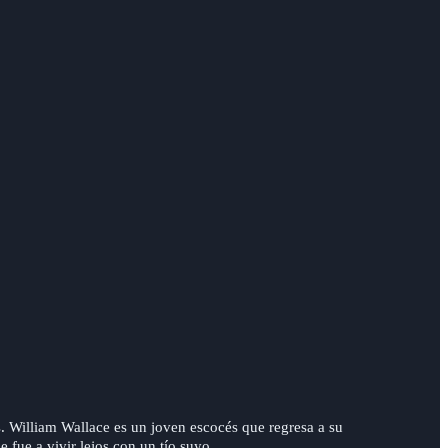
s. William Wallace es un joven escocés que regresa a su
 fue a vivir lejos con un tío suyo.