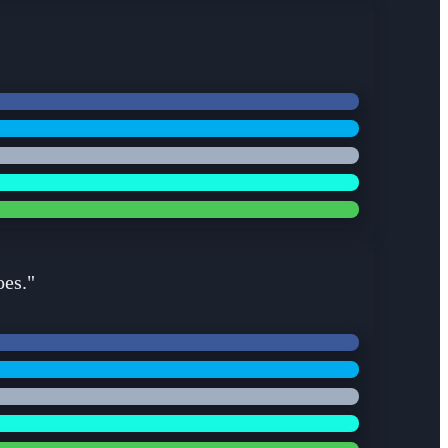
oes."