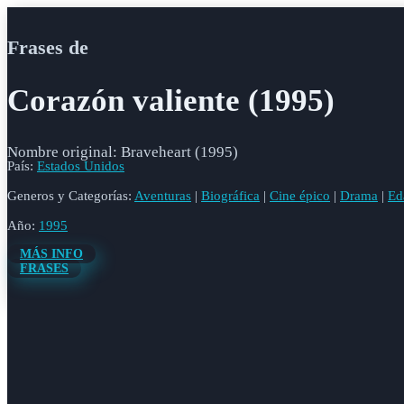
Frases de
Corazón valiente (1995)
Nombre original: Braveheart (1995)
País:
Estados Unidos
Generos y Categorías:
Aventuras
|
Biográfica
|
Cine épico
|
Drama
|
Ed
Año:
1995
MÁS INFO
FRASES