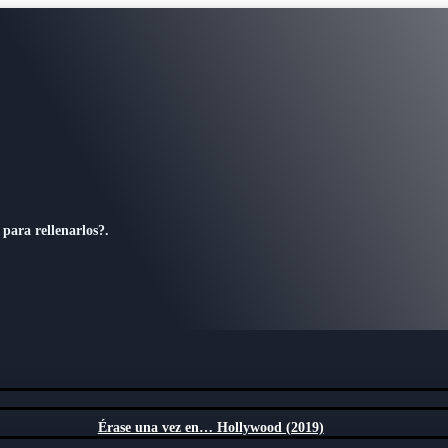
 para rellenarlos?.
Érase una vez en… Hollywood (2019)