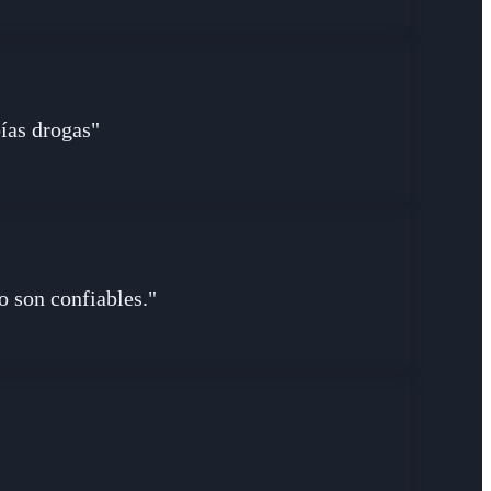
bías drogas"
o son confiables."