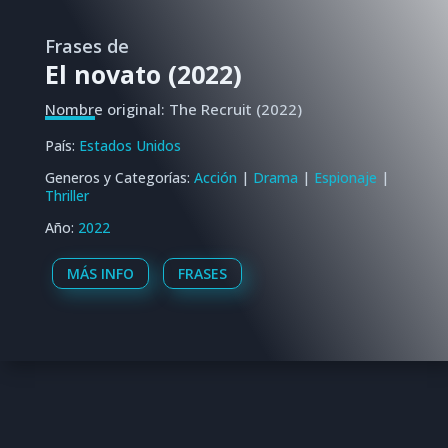
Frases de
El novato (2022)
Nombre original: The Recruit (2022)
País:
Estados Unidos
Generos y Categorías:
Acción
|
Drama
|
Espionaje
|
Thriller
Año:
2022
MÁS INFO
FRASES