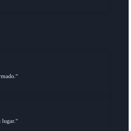
rmado."
 lugar."