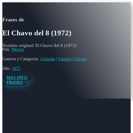
Frases de
El Chavo del 8 (1972)
Nombre original: El Chavo del 8 (1972)
País:
México
Generos y Categorías:
Comedia
|
Familia
|
Sitcom
Año:
1972
MÁS INFO
FRASES