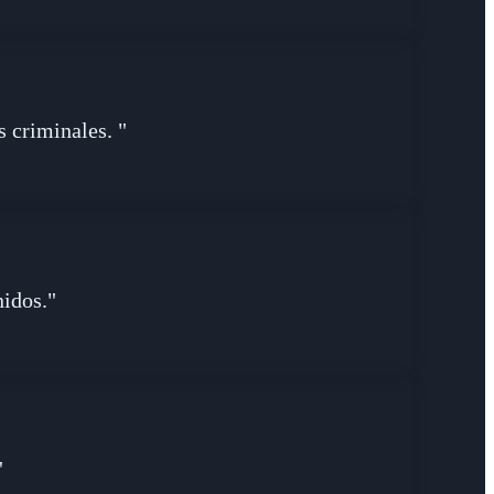
 criminales. "
nidos."
"