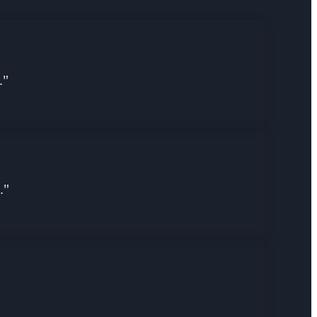
."
."