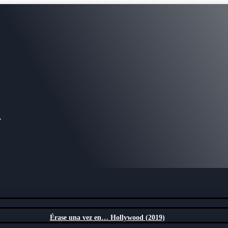
.
Érase una vez en… Hollywood (2019)