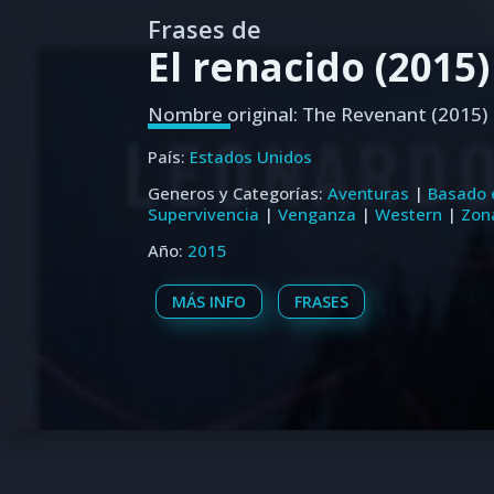
Frases de
El renacido (2015)
Nombre original: The Revenant (2015)
País:
Estados Unidos
Generos y Categorías:
Aventuras
|
Basado 
Supervivencia
|
Venganza
|
Western
|
Zon
Año:
2015
MÁS INFO
FRASES