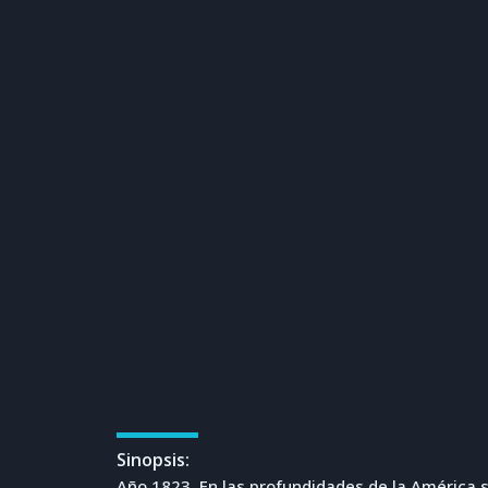
Sinopsis:
Año 1823. En las profundidades de la América s