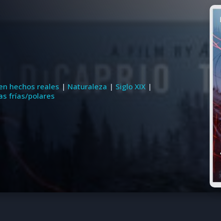
en hechos reales
|
Naturaleza
|
Siglo XIX
|
as frías/polares