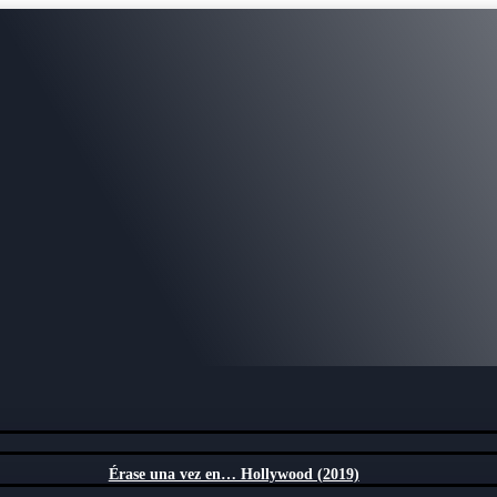
Érase una vez en… Hollywood (2019)