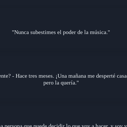
"Nunca subestimes el poder de la música."
ente? - Hace tres meses. ¡Una mañana me desperté casa
pero la quería."
a persona que puede decidir lo que voy a hacer, y soy