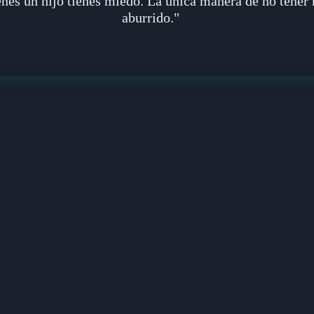
ienes un hijo tienes miedo. La única manera de no tener
aburrido."