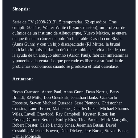
Sinopsis:
Serie de TV (2008-2013). 5 temporadas. 62 episodios. Tras
cumplir 50 años, Walter White (Bryan Cranston), un profesor de
química de un instituto de Albuquerque, Nuevo México, se entera
de que tiene un cáncer de pulmón incurable. Casado con Skyler
(Anna Gunn) y con un hijo discapacitado (RJ Mitte), la brutal
noticia lo impulsa a dar un drástico cambio a su vida: decide, con
la ayuda de un antiguo alumno (Aaron Paul), fabricar anfetaminas
y ponerlas a la venta. Lo que pretende es liberar a su familia de
problemas económicos cuando se produzca el fatal desenlace.
Actuaron:
Bryan Cranston, Aaron Paul, Anna Gunn, Dean Norris, Betsy
Brandt, RJ Mitte, Bob Odenkirk, Jonathan Banks, Giancarlo
Esposito, Steven Michael Quezada, Jesse Plemons, Christopher
Cousins, Laura Fraser, Matt Jones, Charles Baker, Michael Shamus
Wiles, Lavell Crawford, Ray Campbell, Krysten Ritter, Ian
Posada, Carmen Serano, Emily Rios, Tina Parker, Mark Margolis,
Robert Forster, Caleb Landry Jones, Jeremiah Bitsui, David
Costabile, Michael Bowen, Dale Dickey, Jere Burns, Steven Bauer,
Daniel Moncada