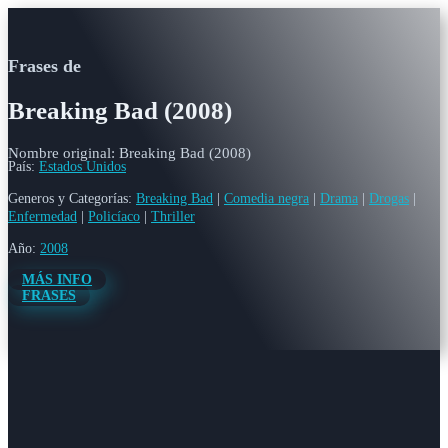
Frases de
Breaking Bad (2008)
Nombre original: Breaking Bad (2008)
País:
Estados Unidos
Generos y Categorías:
Breaking Bad
|
Comedia negra
|
Drama
|
Drogas
|
Enfermedad
|
Policíaco
|
Thriller
Año:
2008
MÁS INFO
FRASES