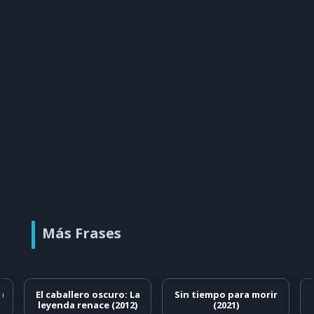
Más Frases
)
El caballero oscuro: La
Sin tiempo para morir
leyenda renace (2012)
(2021)