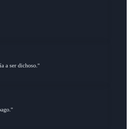
ía a ser dichoso."
pago."