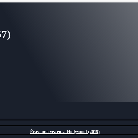
57)
Érase una vez en… Hollywood (2019)