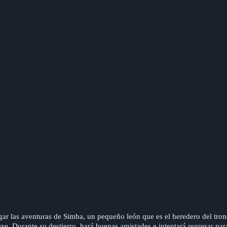
lugar las aventuras de Simba, un pequeño león que es el heredero del tro
arse. Durante su destierro, hará buenas amistades e intentará regresar pa