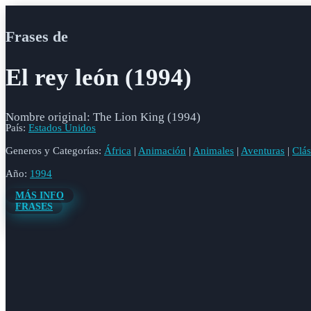
Frases de
El rey león (1994)
Nombre original: The Lion King (1994)
País:
Estados Unidos
Generos y Categorías:
África
|
Animación
|
Animales
|
Aventuras
|
Clás
Año:
1994
MÁS INFO
FRASES