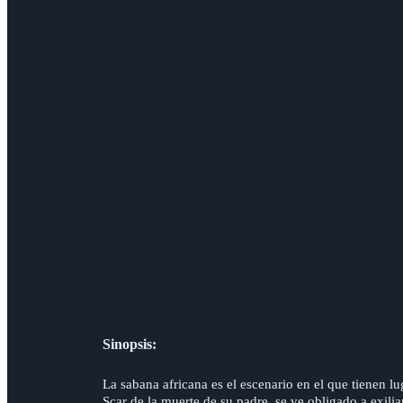
Sinopsis:
La sabana africana es el escenario en el que tienen 
Scar de la muerte de su padre, se ve obligado a exili