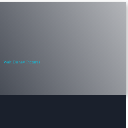
l
|
Walt Disney Pictures