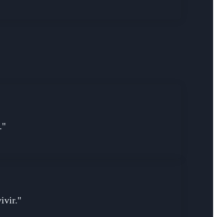
."
ivir."