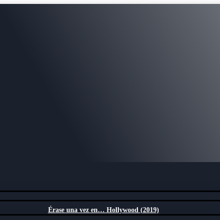
Érase una vez en… Hollywood (2019)