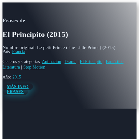
Frases de
El Principito (2015)
Nombre original: Le petit Prince (The Little Prince) (2015)
País:
Francia
Generos y Categorías:
Animación
|
Drama
|
El Principito
|
Fantástico
|
Literatura
|
Stop Motion
Año:
2015
MÁS INFO
FRASES