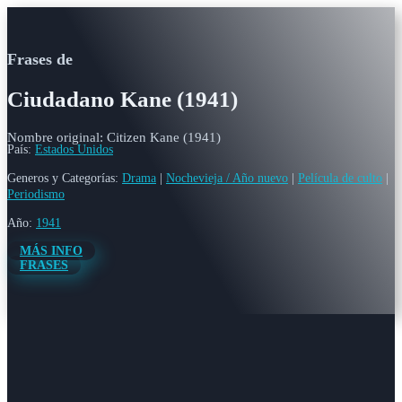
Frases de
Ciudadano Kane (1941)
Nombre original: Citizen Kane (1941)
País:
Estados Unidos
Generos y Categorías:
Drama
|
Nochevieja / Año nuevo
|
Película de culto
|
Periodismo
Año:
1941
MÁS INFO
FRASES