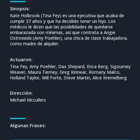
Sinopsis:
Kate Holbrook (Tina Fey) es una ejecutiva que acaba de
cumplir 37 años y que ha decidido tener un hijo. Los
médicos le dicen que las posibilidades de quedarse
embarazada son mínimas, así que contrata a Angie
Ostrowiski (Amy Poehler), una chica de clase trabajadora,
como madre de alquiler.
Actuaron:
Tina Fey, Amy Poehler, Dax Shepard, Erica Berg, Sigourney
Weaver, Maura Tierney, Greg Kinnear, Romany Malco,
Holland Taylor, Will Forte, Steve Martin, Alice Kremelberg
Dirección:
Michael Mccullers
Algunas Frases: