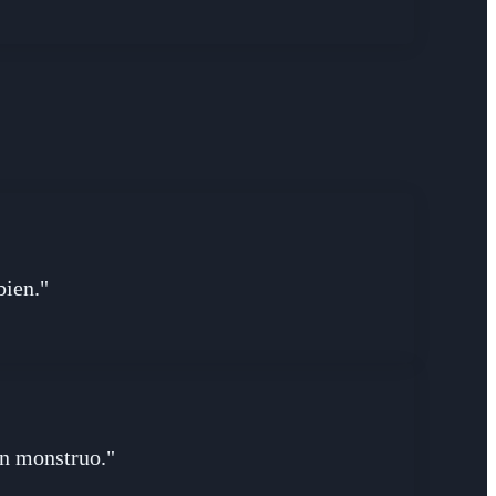
bien."
un monstruo."