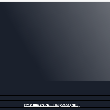
Érase una vez en… Hollywood (2019)