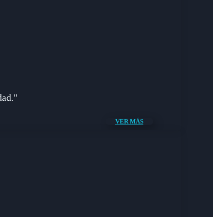
dad."
VER MÁS