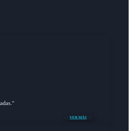
adas."
VER MÁS