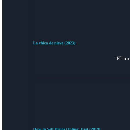
La chica de nieve (2023)
"El me
How to Sell Drugs Online: Fast (2019)