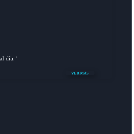
l día. "
VER MÁS