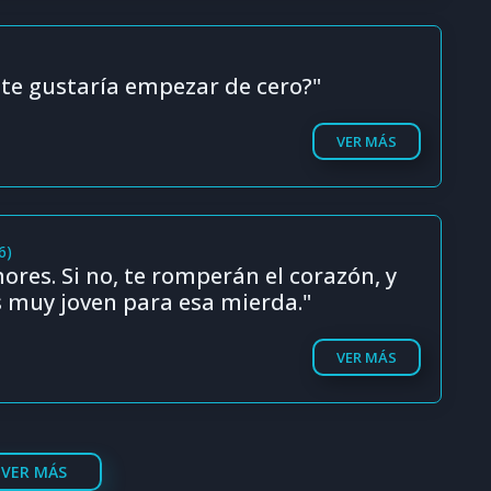
 te gustaría empezar de cero?"
VER MÁS
6)
res. Si no, te romperán el corazón, y
s muy joven para esa mierda."
VER MÁS
VER MÁS