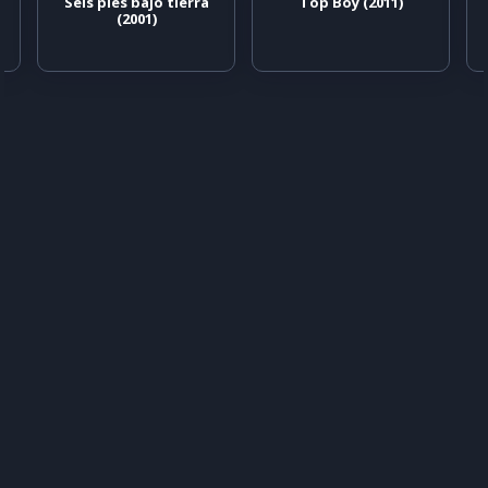
Seis pies bajo tierra
Top Boy (2011)
(2001)