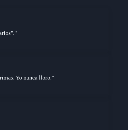
arios"."
imas. Yo nunca lloro."