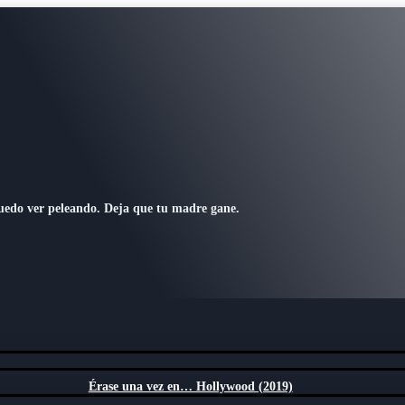
puedo ver peleando. Deja que tu madre gane.
Érase una vez en… Hollywood (2019)