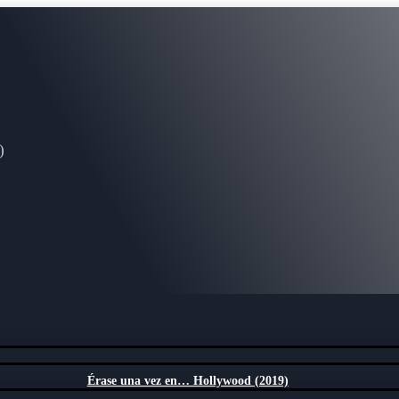
)
Érase una vez en… Hollywood (2019)