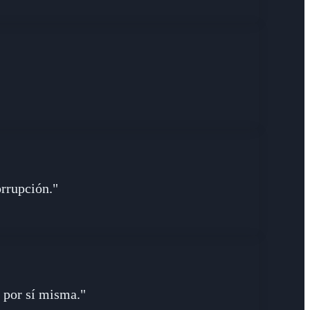
orrupción."
o por sí misma."