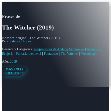
Frases de
The Witcher (2019)
Nombre original: The Witcher (2019)
País:
Estados Unidos
Generos y Categorías:
Adaptaciones de Andrzej Sapkowski
|
Aventuras
|
Brujería
|
Fantasía medieval
|
Fantástico
|
The Witcher
|
Videojuego
Año:
2019
MÁS INFO
FRASES