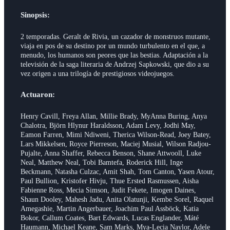
Sinopsis:
2 temporadas. Geralt de Rivia, un cazador de monstruos mutante,
viaja en pos de su destino por un mundo turbulento en el que, a
menudo, los humanos son peores que las bestias. Adaptación a la
televisión de la saga literaria de Andrzej Sapkowski, que dio a su
vez origen a una trilogía de prestigiosos videojuegos.
Actuaron:
Henry Cavill, Freya Allan, Millie Brady, MyAnna Buring, Anya
Chalotra, Björn Hlynur Haraldsson, Adam Levy, Jodhi May,
Eamon Farren, Mimi Ndiweni, Therica Wilson-Read, Joey Batey,
Lars Mikkelsen, Royce Pierreson, Maciej Musial, Wilson Radjou-
Pujalte, Anna Shaffer, Rebecca Benson, Shane Attwooll, Luke
Neal, Matthew Neal, Tobi Bamtefa, Roderick Hill, Inge
Beckmann, Natasha Culzac, Amit Shah, Tom Canton, Yasen Atour,
Paul Bullion, Kristofer Hivju, Thue Ersted Rasmussen, Aisha
Fabienne Ross, Mecia Simson, Judit Fekete, Imogen Daines,
Shaun Dooley, Mahesh Jadu, Anita Olatunji, Kembe Sorel, Raquel
Amegashie, Martin Angerbauer, Joachim Paul Assböck, Katia
Bokor, Callum Coates, Bart Edwards, Lucas Englander, Máté
Haumann, Michael Keane, Sam Marks, Mya-Lecia Naylor, Adele