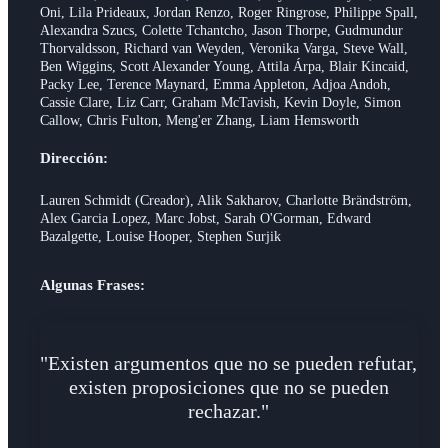
Oni, Lila Prideaux, Jordan Renzo, Roger Ringrose, Philippe Spall,
Alexandra Szucs, Colette Tchantcho, Jason Thorpe, Gudmundur
Thorvaldsson, Richard van Weyden, Veronika Varga, Steve Wall,
Ben Wiggins, Scott Alexander Young, Attila Árpa, Blair Kincaid,
Packy Lee, Terence Maynard, Emma Appleton, Adjoa Andoh,
Cassie Clare, Liz Carr, Graham McTavish, Kevin Doyle, Simon
Callow, Chris Fulton, Meng'er Zhang, Liam Hemsworth
Dirección:
Lauren Schmidt (Creador), Alik Sakharov, Charlotte Brändström,
Alex Garcia Lopez, Marc Jobst, Sarah O'Gorman, Edward
Bazalgette, Louise Hooper, Stephen Surjik
Algunas Frases:
"Existen argumentos que no se pueden refutar,
existen proposiciones que no se pueden
rechazar."