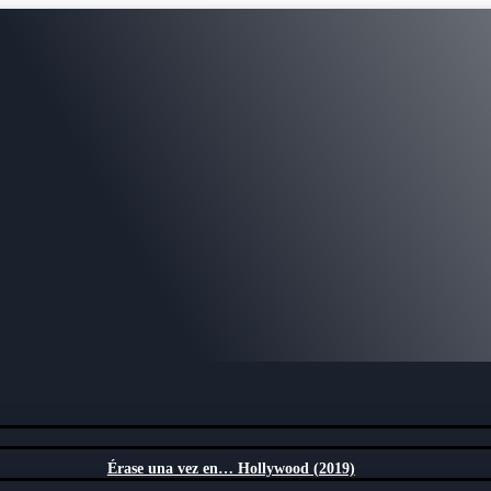
Érase una vez en… Hollywood (2019)