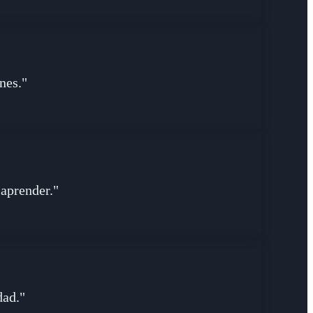
nes."
 aprender."
dad."