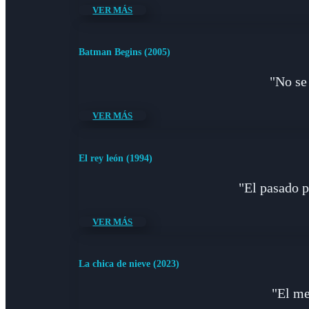
VER MÁS
Batman Begins (2005)
"No se
VER MÁS
El rey león (1994)
"El pasado p
VER MÁS
La chica de nieve (2023)
"El me