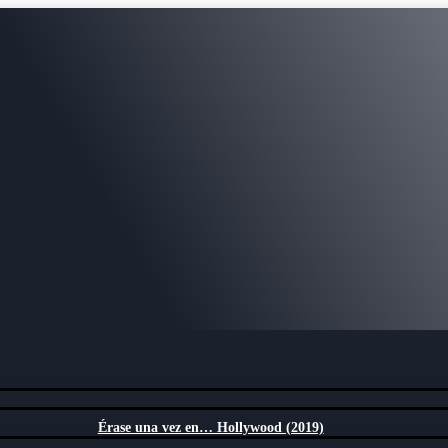
Érase una vez en… Hollywood (2019)