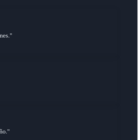
nes."
ño."