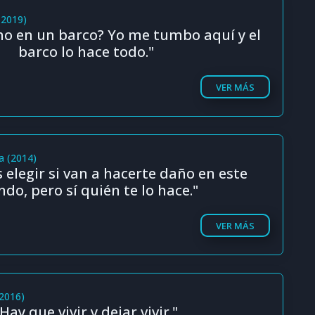
(2019)
ho en un barco? Yo me tumbo aquí y el
barco lo hace todo."
VER MÁS
a (2014)
elegir si van a hacerte daño en este
do, pero sí quién te lo hace."
VER MÁS
(2016)
Hay que vivir y dejar vivir."