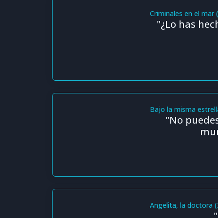
Criminales en el mar 
"¿Lo has hec
Bajo la misma estrell
"No puedes 
mun
Angelita, la doctora 
"