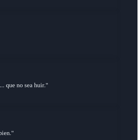
.. que no sea huir."
bien."