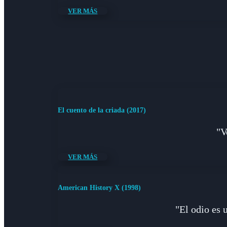
VER MÁS
El cuento de la criada (2017)
"V
VER MÁS
American History X (1998)
"El odio es 