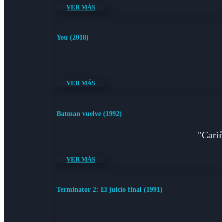
VER MÁS
You (2018)
VER MÁS
Batman vuelve (1992)
"Cariñ
VER MÁS
Terminator 2: El juicio final (1991)