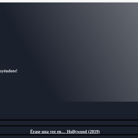
ruyéndote!
Érase una vez en… Hollywood (2019)