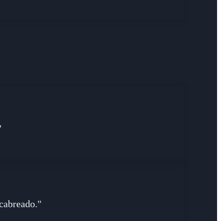
"
 cabreado."