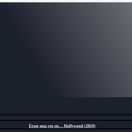
)
Érase una vez en… Hollywood (2019)