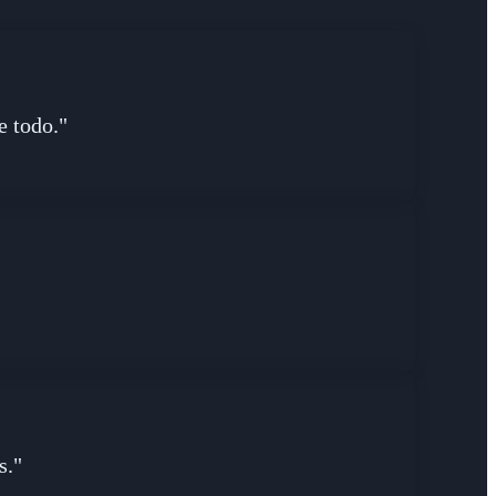
e todo."
s."