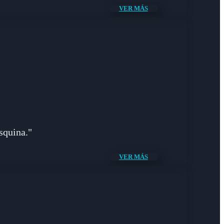
VER MÁS
squina."
VER MÁS