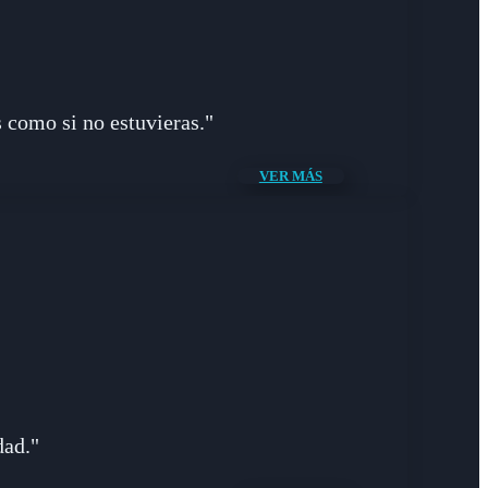
 como si no estuvieras."
VER MÁS
dad."