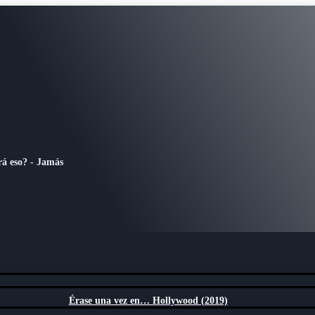
rá eso? - Jamás
Érase una vez en… Hollywood (2019)