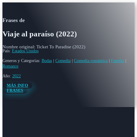
Frases de
Viaje al paraíso (2022)
Nombre original: Ticket To Paradise (2022)
País:
Estados Unidos
Generos y Categorías:
Bodas
|
Comedia
|
Comedia romántica
|
Familia
|
Romance
Año:
2022
MÁS INFO
FRASES