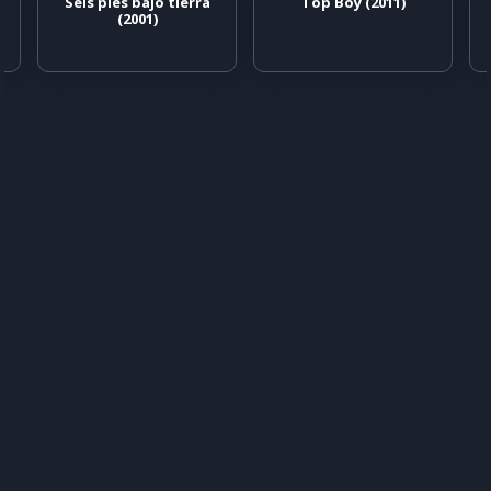
Seis pies bajo tierra
Top Boy (2011)
(2001)