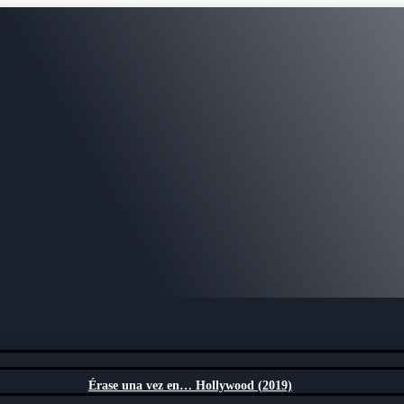
Érase una vez en… Hollywood (2019)