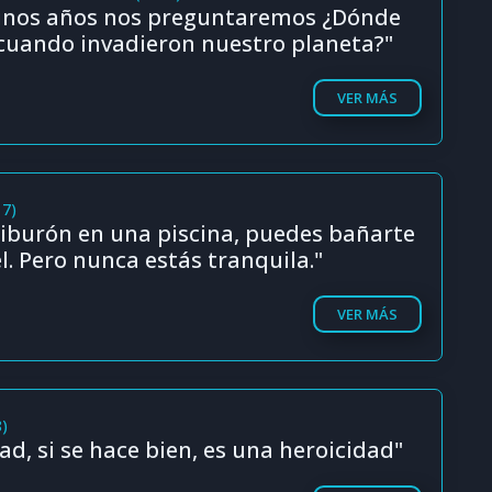
unos años nos preguntaremos ¿Dónde
cuando invadieron nuestro planeta?"
VER MÁS
17)
iburón en una piscina, puedes bañarte
l. Pero nunca estás tranquila."
VER MÁS
8)
ad, si se hace bien, es una heroicidad"