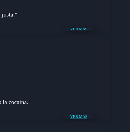
 justa."
VER MÁS
 la cocaína."
VER MÁS