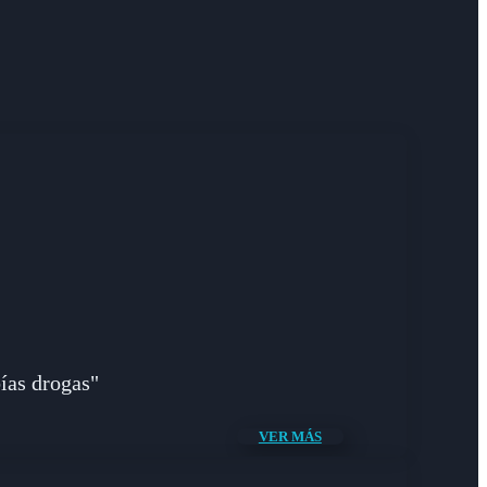
bías drogas"
VER MÁS