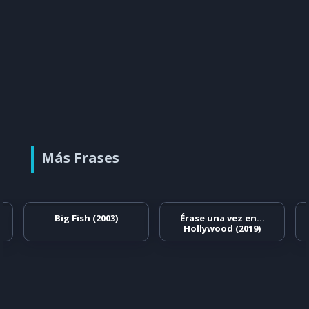
Más Frases
)
Big Fish (2003)
Érase una vez en…
Hollywood (2019)